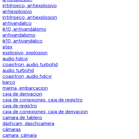
intrínseco, antiexplosivo
antiexplosivo
intrínseco, antiexplosion
antivandalico
ik10, antivandalismo
antivandalismo
ik10, antivandalico
atex
explosivo, explosion
audio hdcvi
coaxitron, audio turbohd
audio turbohd
coaxitron, audio hdcvi
barco
marina, embarcacion
caja de derivacion
caja de conexiones, caja de registro
caja de registro
caja de conexiones, caja de derivacion
camara de tablero
dashcam, daschcamera
cámaras
camara, cámara