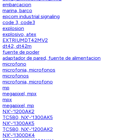
embarcacion
marina, barco
epcom industrial signaling
code 3, code3
explosion
explosivo, atex
EXTRIUMDT42MV2
dt42, dt42m
fuente de poder
adaptador de pared, fuente de alimentacion
microfono
microfonia, microfonos
microfonos
microfonia, microfono
mp
megapixel, mpx
mpx
megapixel, mp
NX'-'1200AK2
TC580, NX'-'1300AK5
NX'-'1300AK5
TC580, NX'-'1200AK2
NX'-'1300DK4