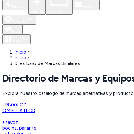
Nuevos
Eventos
Para Ti
Caja Abierta
Soporte
Blog
Apps
Inicio
Inicio
Directorio de Marcas Similares
Directorio de Marcas y Equipos
Explora nuestro catálogo de marcas alternativas y producto
LP800LCD
OM900ATLCD
altavoz
bocina, parlante
antiexplosion