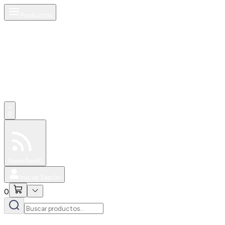
Productos
0
Especiales
Newsfeed
0
Iniciar Sesión
0