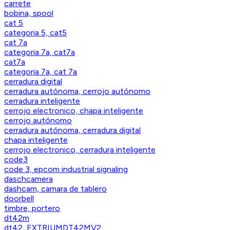
carrete
bobina, spool
cat 5
categoria 5, cat5
cat 7a
categoria 7a, cat7a
cat7a
categoria 7a, cat 7a
cerradura digital
cerradura autónoma, cerrojo autónomo
cerradura inteligente
cerrojo electronico, chapa inteligente
cerrojo autónomo
cerradura autónoma, cerradura digital
chapa inteligente
cerrojo electronico, cerradura inteligente
code3
code 3, epcom industrial signaling
daschcamera
dashcam, camara de tablero
doorbell
timbre, portero
dt42m
dt42, EXTRIUMDT42MV2