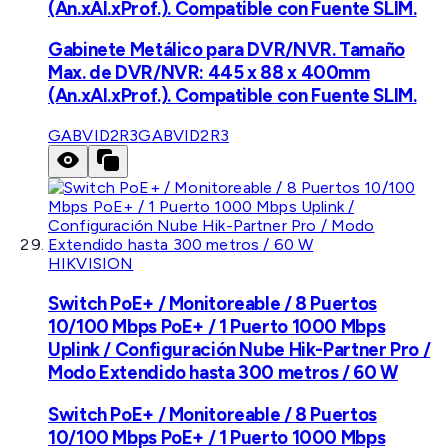
(An.xAl.xProf.). Compatible con Fuente SLIM.
Gabinete Metálico para DVR/NVR. Tamaño
Max. de DVR/NVR: 445 x 88 x 400mm
(An.xAl.xProf.). Compatible con Fuente SLIM.
GABVID2R3
GABVID2R3
HIKVISION
Switch PoE+ / Monitoreable / 8 Puertos
10/100 Mbps PoE+ / 1 Puerto 1000 Mbps
Uplink / Configuración Nube Hik-Partner Pro /
Modo Extendido hasta 300 metros / 60 W
Switch PoE+ / Monitoreable / 8 Puertos
10/100 Mbps PoE+ / 1 Puerto 1000 Mbps