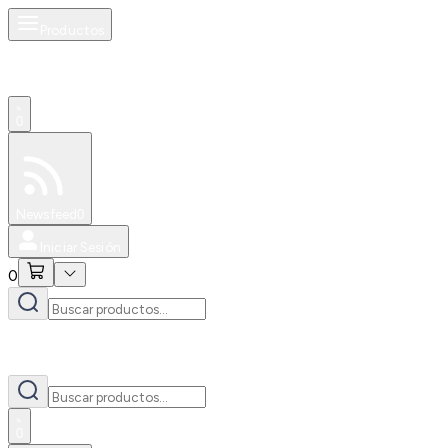
Productos
0
Especiales
Newsfeed
0
Iniciar Sesión
0
0