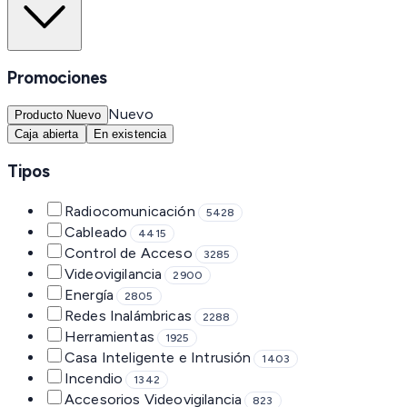
Promociones
Nuevo
Producto Nuevo
Caja abierta
En existencia
Tipos
Radiocomunicación
5428
Cableado
4415
Control de Acceso
3285
Videovigilancia
2900
Energía
2805
Redes Inalámbricas
2288
Herramientas
1925
Casa Inteligente e Intrusión
1403
Incendio
1342
Accesorios Videovigilancia
823