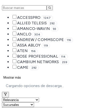
ACCESSPRO
1247
ALLIED TELESIS
292
AMANCO-WAVIN
93
ANCLO
304
ANDREW / COMMSCOPE
116
ASSA ABLOY
119
ATEN
156
BOSE PROFESSIONAL
114
CAMBIUM NETWORKS
259
CAME
292
Mostrar más
Cargando opciones de descarga...