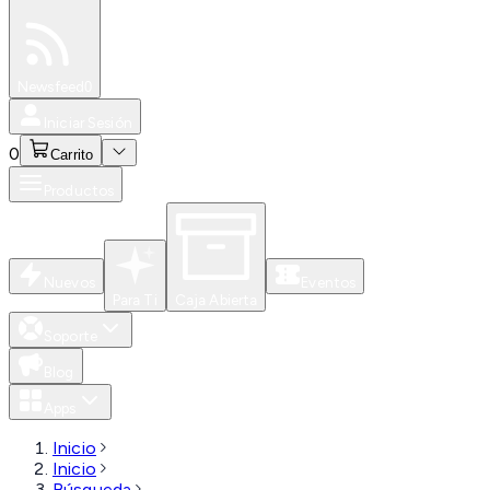
Especiales
Newsfeed
0
Iniciar Sesión
0
Carrito
Productos
Nuevos
Eventos
Para Ti
Caja Abierta
Soporte
Blog
Apps
Inicio
Inicio
Búsqueda