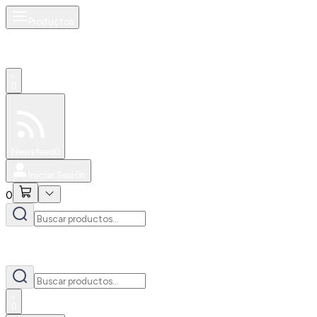
Productos
0
Especiales
Newsfeed
0
Iniciar Sesión
0
0