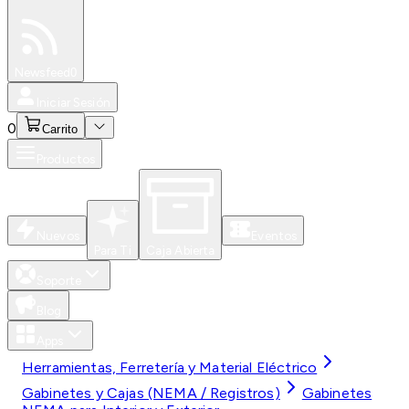
Especiales
Newsfeed
0
Iniciar Sesión
0
Carrito
Productos
Nuevos
Eventos
Para Ti
Caja Abierta
Soporte
Blog
Apps
Herramientas, Ferretería y Material Eléctrico
Gabinetes y Cajas (NEMA / Registros)
Gabinetes