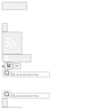
Productos
0
Especiales
Newsfeed
0
Iniciar Sesión
0
0