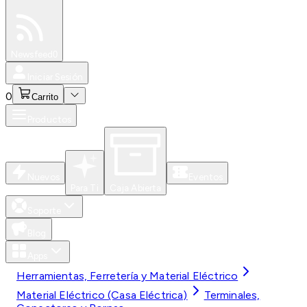
Especiales
Newsfeed
0
Iniciar Sesión
0
Carrito
Productos
Nuevos
Eventos
Para Ti
Caja Abierta
Soporte
Blog
Apps
Herramientas, Ferretería y Material Eléctrico
Material Eléctrico (Casa Eléctrica)
Terminales,