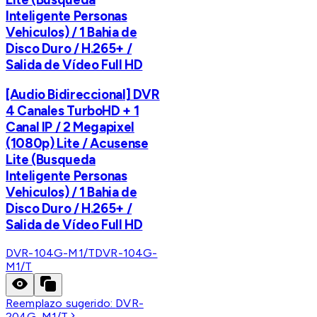
Inteligente Personas
Vehiculos) / 1 Bahia de
Disco Duro / H.265+ /
Salida de Vídeo Full HD
[Audio Bidireccional] DVR
4 Canales TurboHD + 1
Canal IP / 2 Megapixel
(1080p) Lite / Acusense
Lite (Busqueda
Inteligente Personas
Vehiculos) / 1 Bahia de
Disco Duro / H.265+ /
Salida de Vídeo Full HD
DVR-104G-M1/T
DVR-104G-
M1/T
Reemplazo sugerido:
DVR-
204G-M1/T