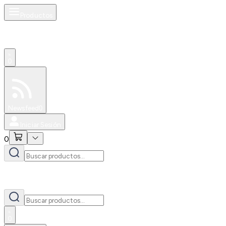
Productos
0
Especiales
Newsfeed
0
Iniciar Sesión
0
0