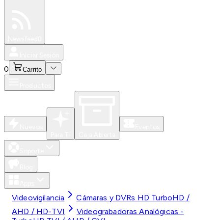
Especiales
Newsfeed
0
Iniciar Sesión
0
Carrito
Productos
Nuevos
Eventos
Para Ti
Caja Abierta
Soporte
Blog
Apps
Videovigilancia
Cámaras y DVRs HD TurboHD /
AHD / HD-TVI
Videograbadoras Analógicas -