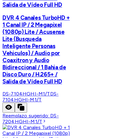
Salida de Vídeo Full HD
DVR 4 Canales TurboHD +
1 Canal IP / 2 Megapixel
(1080p) Lite / Acusense
Lite (Busqueda
Inteligente Personas
Vehiculos) / Audio por
Coaxitron y Audio
Bidireccional / 1 Bahia de
Disco Duro / H.265+ /
Salida de Vídeo Full HD
DS-7104HGHI-M1/T
DS-
7104HGHI-M1/T
Reemplazo sugerido:
DS-
7204HGHI-M1/T