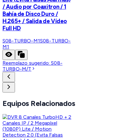
/ Audio por Coaxitron / 1
Bahía de Disco Duro /
H.265+ / Salida de Vídeo
Full HD
S08-TURBO-M1
S08-TURBO-
M1
Reemplazo sugerido:
S08-
TURBO-M/T
Equipos Relacionados