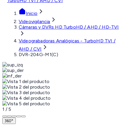
TurboHD TVI / AHD / CVI
Inicio
Videovigilancia
Cámaras y DVRs HD TurboHD / AHD / HD-TVI
Videograbadoras Analógicas - TurboHD TVI /
AHD / CVI
DVR-204G-M1(C)
1
/
5
360°