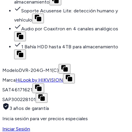
almacenamiento
Soporte Acusense Lite: detección humano y
vehículo
Audio por Coaxitron en 4 canales analógicos
1 Bahía HDD hasta 4TB para almacenamiento
Modelo
DVR-204G-M1(C)
Marca
HiLook by HIKVISION
SAT
46171621
SAP
300228101
3 años de garantía
Inicia sesión para ver precios especiales
Iniciar Sesión