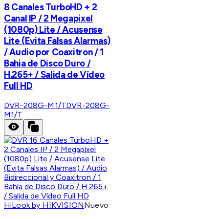
8 Canales TurboHD + 2
Canal IP / 2 Megapixel
(1080p) Lite / Acusense
Lite (Evita Falsas Alarmas)
/ Audio por Coaxitron / 1
Bahia de Disco Duro /
H.265+ / Salida de Vídeo
Full HD
DVR-208G-M1/T
DVR-208G-
M1/T
HiLook by HIKVISION
Nuevo