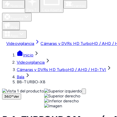
Nuevos
Eventos
Para Ti
Caja Abierta
Soporte
Blog
Apps
Videovigilancia
Cámaras y DVRs HD TurboHD / AHD / 
Inicio
Videovigilancia
Cámaras y DVRs HD TurboHD / AHD / HD-TVI
Bala
B8-TURBO-X8
360°
Ver