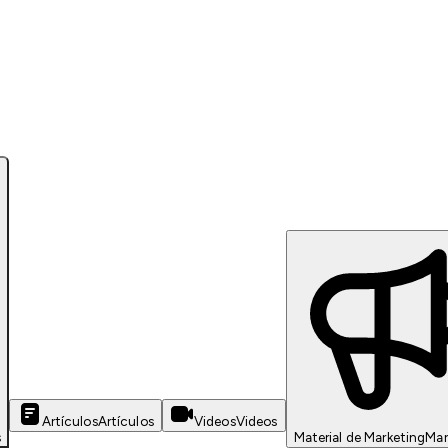
Artículos
Artículos
Videos
Videos
s
Material de Marketing
Mar