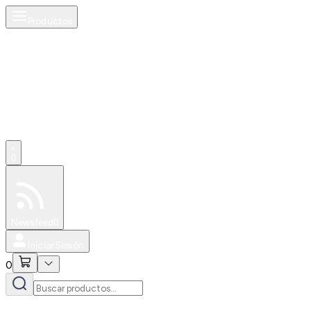
Productos
0
Especiales
Newsfeed
0
Iniciar Sesión
0