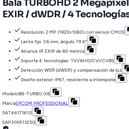
Bala TURBOHD 2 Megapíxeles 
EXIR / dWDR / 4 Tecnología
Resolución 2 MP (1920x1080) con sensor CMOS
Lente fijo 3.6 mm, ángulo 79.6°
Alcance IR EXIR de 80 metros
Soporta 4 tecnologías: TVI/AHD/CVI/CVBS
Detección WDR (dWDR) y compensación de luz
Diseño exterior IP67, resistente a intemperie
Modelo
B8-TURBO-X8
Marca
EPCOM PROFESSIONAL
SAT
46171610
SAP
300513250