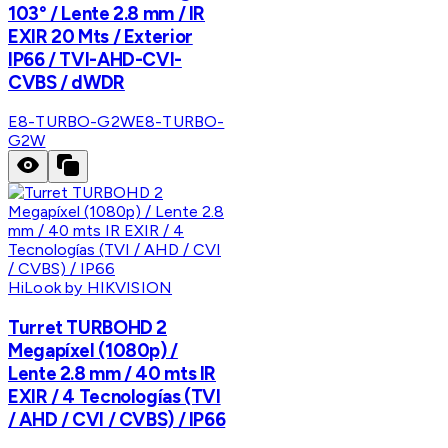
103° / Lente 2.8 mm / IR
EXIR 20 Mts / Exterior
IP66 / TVI-AHD-CVI-
CVBS / dWDR
E8-TURBO-G2W
E8-TURBO-
G2W
HiLook by HIKVISION
Turret TURBOHD 2
Megapíxel (1080p) /
Lente 2.8 mm / 40 mts IR
EXIR / 4 Tecnologías (TVI
/ AHD / CVI / CVBS) / IP66