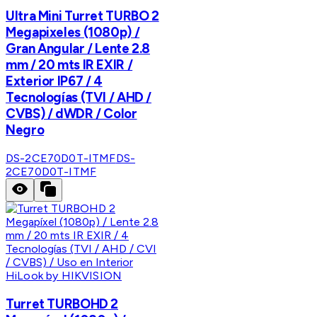
Ultra Mini Turret TURBO 2
Megapixeles (1080p) /
Gran Angular / Lente 2.8
mm / 20 mts IR EXIR /
Exterior IP67 / 4
Tecnologías (TVI / AHD /
CVBS) / dWDR / Color
Negro
DS-2CE70D0T-ITMF
DS-
2CE70D0T-ITMF
HiLook by HIKVISION
Turret TURBOHD 2