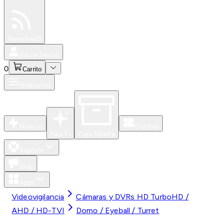
Especiales
Newsfeed
0
Iniciar Sesión
0
Carrito
Productos
Nuevos
Eventos
Para Ti
Caja Abierta
Soporte
Blog
Apps
Videovigilancia
Cámaras y DVRs HD TurboHD /
AHD / HD-TVI
Domo / Eyeball / Turret