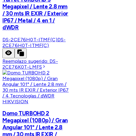
Megapixel / Lente 2.8 mm
/ 30 mts IR EXIR / Exterior
IP67 / Metal / 4 en 1 /
dWDR
DS-2CE76H0T-ITMF(C)
DS-
2CE76H0T-ITMF(C)
Reemplazo sugerido:
DS-
2CE76K0T-LMFS
HIKVISION
Domo TURBOHD 2
Megapixel (1080p) / Gran
Angular 101° / Lente 2.8
mm / 30 mts IR EXIR /