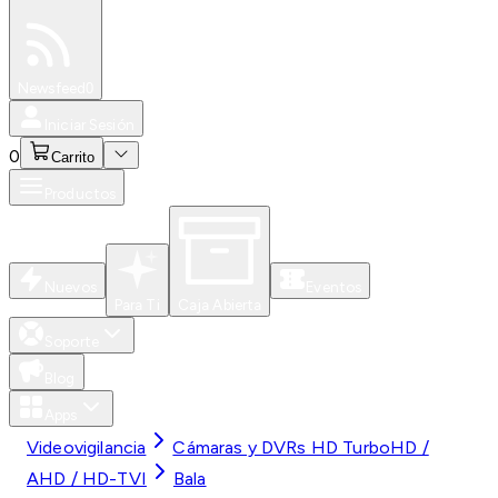
Especiales
Newsfeed
0
Iniciar Sesión
0
Carrito
Productos
Nuevos
Eventos
Para Ti
Caja Abierta
Soporte
Blog
Apps
Videovigilancia
Cámaras y DVRs HD TurboHD /
AHD / HD-TVI
Bala