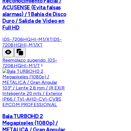
Reconocimiento Facial /
ACUSENSE (Evita falsas
alarmas) / 1 Bahía de Disco
Duro / Salida de Video en
Full HD
IDS-7208HQHI-M1/XT
IDS-
7208HQHI-M1/XT
Reemplazo sugerido:
IDS-
7208HQHI-M1/T
EPCOM PROFESSIONAL
Bala TURBOHD 2
Megapíxeles (1080p) /
METALICA / Gran Angular