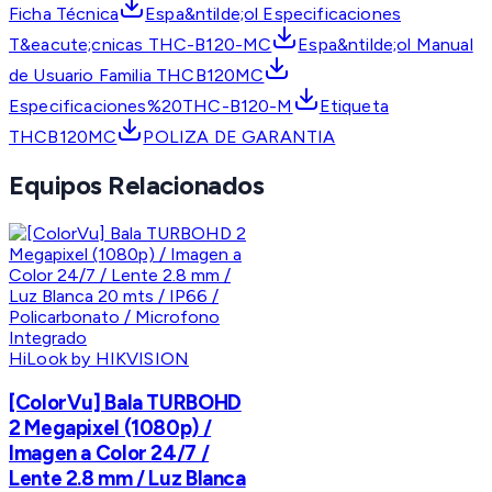
Ficha Técnica
Espa&ntilde;ol Especificaciones
T&eacute;cnicas THC-B120-MC
Espa&ntilde;ol Manual
de Usuario Familia THCB120MC
Especificaciones%20THC-B120-M
Etiqueta
THCB120MC
POLIZA DE GARANTIA
Equipos Relacionados
HiLook by HIKVISION
[ColorVu] Bala TURBOHD
2 Megapixel (1080p) /
Imagen a Color 24/7 /
Lente 2.8 mm / Luz Blanca