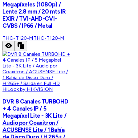
Megapíxeles (1080p) /
Lente 2.8 mm / 20 mts IR
EXIR / TVI-AHD-CVI-
CVBS / IP66 / Metal
THC-T120-M
THC-T120-M
HiLook by HIKVISION
DVR 8 Canales TURBOHD
+ 4 Canales IP / 5
Megapíxel Lite - 3K Lite /
Audio por Coaxitron /
ACUSENSE Lite / 1 Bahía
de Disco Duro / H.265+ /