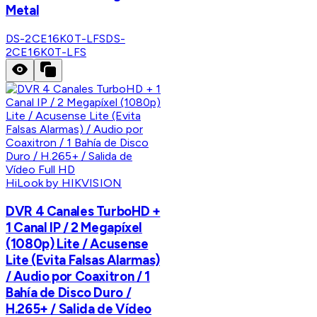
Metal
DS-2CE16K0T-LFS
DS-
2CE16K0T-LFS
HiLook by HIKVISION
DVR 4 Canales TurboHD +
1 Canal IP / 2 Megapíxel
(1080p) Lite / Acusense
Lite (Evita Falsas Alarmas)
/ Audio por Coaxitron / 1
Bahía de Disco Duro /
H.265+ / Salida de Vídeo