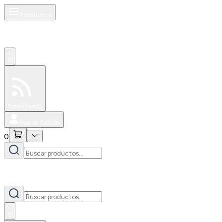
Productos
0
Especiales
Newsfeed
0
Iniciar Sesión
0
0