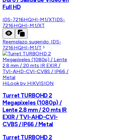
Full HD
IDS-7216HQHI-M1/XT
IDS-
7216HQHI-M1/XT
Reemplazo sugerido:
IDS-
7216HQHI-M1/T
HiLook by HIKVISION
Turret TURBOHD 2
Megapíxeles (1080p) /
Lente 2.8 mm / 20 mts IR
EXIR / TVI-AHD-CVI-
CVBS / IP66 / Metal
Turret TURBOHD 2