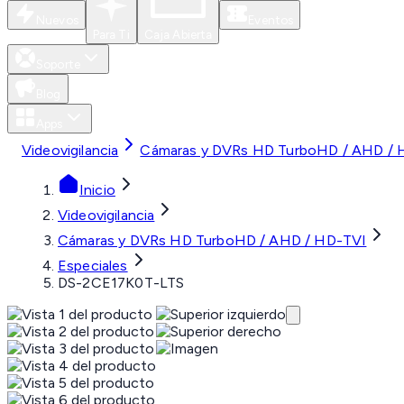
Nuevos
Eventos
Para Ti
Caja Abierta
Soporte
Blog
Apps
Videovigilancia
Cámaras y DVRs HD TurboHD / AHD / 
Inicio
Videovigilancia
Cámaras y DVRs HD TurboHD / AHD / HD-TVI
Especiales
DS-2CE17K0T-LTS