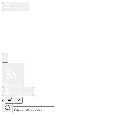
Productos
0
Especiales
Newsfeed
0
Iniciar Sesión
0