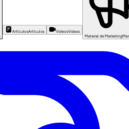
Artículos
Artículos
Videos
Videos
s
Material de Marketing
Mar