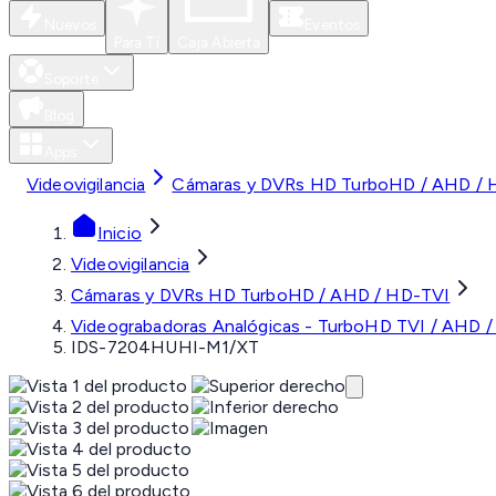
Nuevos
Eventos
Para Ti
Caja Abierta
Soporte
Blog
Apps
Videovigilancia
Cámaras y DVRs HD TurboHD / AHD / 
Inicio
Videovigilancia
Cámaras y DVRs HD TurboHD / AHD / HD-TVI
Videograbadoras Analógicas - TurboHD TVI / AHD /
IDS-7204HUHI-M1/XT