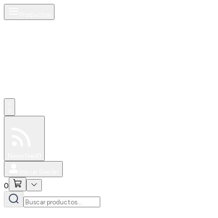
Productos
0
Especiales
Newsfeed
0
Iniciar Sesión
0