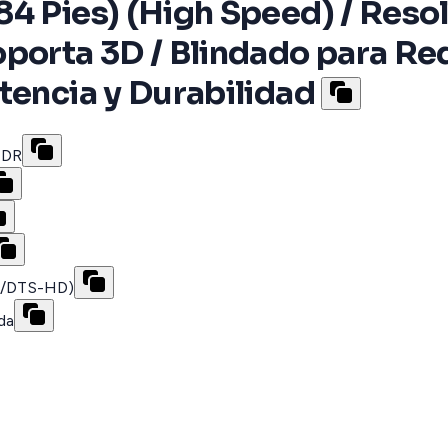
4 Pies) (High Speed) / Resol
porta 3D / Blindado para Red
tencia y Durabilidad
HDR
HD/DTS-HD)
da