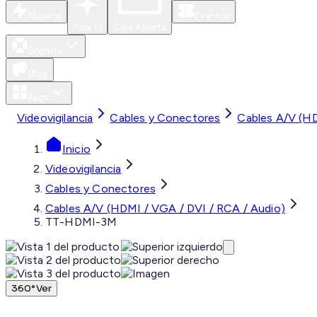
Nuevos
Eventos
Para Ti
Caja Abierta
Soporte
Blog
Apps
Videovigilancia
Cables y Conectores
Cables A/V (HD
Inicio
Videovigilancia
Cables y Conectores
Cables A/V (HDMI / VGA / DVI / RCA / Audio)
TT-HDMI-3M
360°
Ver