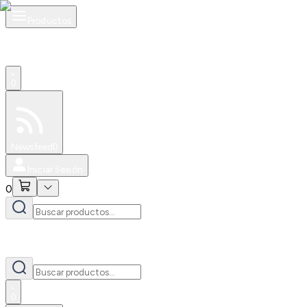
Productos
0
Especiales
Newsfeed
0
Iniciar Sesión
0
0