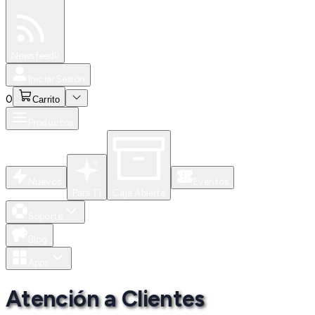
Especiales
Newsfeed
0
Iniciar Sesión
0
Carrito
Productos
Nuevos
Eventos
Para Ti
Caja Abierta
Soporte
Blog
Apps
Atención a Clientes