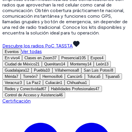
radios que aprovechan la red celular como canal de
comunicación. Obtén cobertura prácticamente nacional,
comunicación instantánea y funciones como GPS,
llamadas grupales y botón de emergencia, sin depender de
una red de radio tradicional. Conoce los kits disponibles y
encuentra la solución ideal para tu operación.
Descubre los radios PoC TASSTA
Ver todas
Eventos
En vivo
4
Clases en Zoom
37
Presencial
105
Expos
4
Ciudad de México
21
Querétaro
14
Monterrey
14
León
13
Guadalajara
12
Puebla
10
Villahermosa
8
San Luis Potosí
8
Mérida
7
Torreón
7
Hermosillo
6
Cancún
5
Toluca
5
Tijuana
5
Veracruz
3
La Paz
2
Culiacán
1
Chihuahua
1
Redes y Conectividad
67
Habilidades Profesionales
47
Control de Acceso y Asistencia
46
Certificación