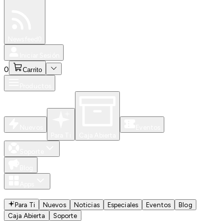
Especiales
Newsfeed
0
Iniciar Sesión
0
Carrito
Productos
Nuevos
Eventos
Para Ti
Caja Abierta
Soporte
Blog
Apps
Para Ti
Nuevos
Noticias
Especiales
Eventos
Blog
Caja Abierta
Soporte