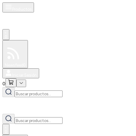
Productos
0
Especiales
Newsfeed
0
Iniciar Sesión
0
0