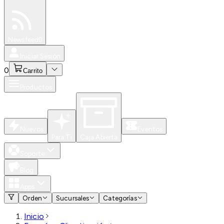
Especiales
Newsfeed
0
Iniciar Sesión
0
Carrito
Productos
Nuevos
Eventos
Para Ti
Caja Abierta
Soporte
Blog
Apps
Orden
Sucursales
Categorías
Inicio