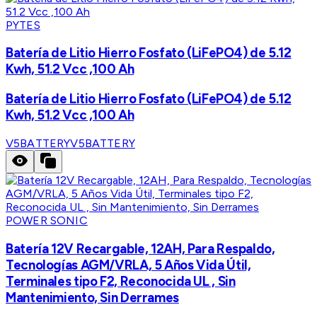
PYTES
Batería de Litio Hierro Fosfato (LiFePO4) de 5.12
Kwh, 51.2 Vcc ,100 Ah
Batería de Litio Hierro Fosfato (LiFePO4) de 5.12
Kwh, 51.2 Vcc ,100 Ah
V5BATTERY
V5BATTERY
POWER SONIC
Batería 12V Recargable, 12AH, Para Respaldo,
Tecnologías AGM/VRLA, 5 Años Vida Útil,
Terminales tipo F2, Reconocida UL , Sin
Mantenimiento, Sin Derrames