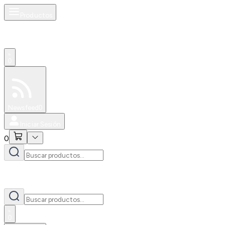
Productos
0
Especiales
Newsfeed
0
Iniciar Sesión
0
0