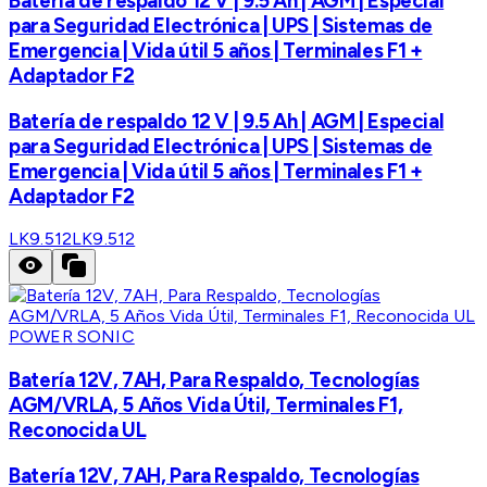
Batería de respaldo 12 V | 9.5 Ah | AGM | Especial
para Seguridad Electrónica | UPS | Sistemas de
Emergencia | Vida útil 5 años | Terminales F1 +
Adaptador F2
Batería de respaldo 12 V | 9.5 Ah | AGM | Especial
para Seguridad Electrónica | UPS | Sistemas de
Emergencia | Vida útil 5 años | Terminales F1 +
Adaptador F2
LK9.512
LK9.512
POWER SONIC
Batería 12V, 7AH, Para Respaldo, Tecnologías
AGM/VRLA, 5 Años Vida Útil, Terminales F1,
Reconocida UL
Batería 12V, 7AH, Para Respaldo, Tecnologías