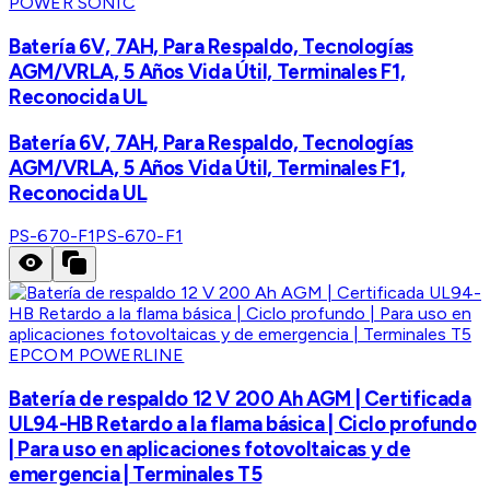
POWER SONIC
Batería 6V, 7AH, Para Respaldo, Tecnologías
AGM/VRLA, 5 Años Vida Útil, Terminales F1,
Reconocida UL
Batería 6V, 7AH, Para Respaldo, Tecnologías
AGM/VRLA, 5 Años Vida Útil, Terminales F1,
Reconocida UL
PS-670-F1
PS-670-F1
EPCOM POWERLINE
Batería de respaldo 12 V 200 Ah AGM | Certificada
UL94-HB Retardo a la flama básica | Ciclo profundo
| Para uso en aplicaciones fotovoltaicas y de
emergencia | Terminales T5