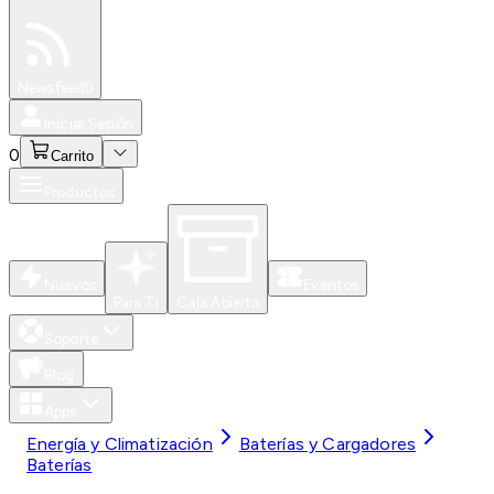
Especiales
Newsfeed
0
Iniciar Sesión
0
Carrito
Productos
Nuevos
Eventos
Para Ti
Caja Abierta
Soporte
Blog
Apps
Energía y Climatización
Baterías y Cargadores
Baterías