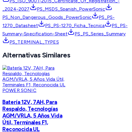
PS_ISO_9001-2015_Certificate_Of_Registration_-
_2024-2027
PS_MSDS_Spanish_PowerSonic
PS_Non_Dangerous_Goods_PowerSonic
PS_PS-
1270_Datasheet
PS_PS-1270_Ficha_Tecnica
PS_PS-
Summary-Specification-Sheet
PS_PS_Series_Summary
PS_TERMINAL_TYPES
Alternativas Similares
POWER SONIC
Batería 12V, 7AH, Para
Respaldo, Tecnologías
AGM/VRLA, 5 Años Vida
Útil, Terminales F1,
Reconocida UL