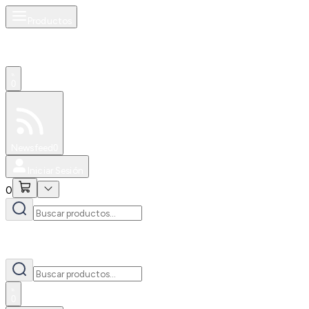
Productos
0
Especiales
Newsfeed
0
Iniciar Sesión
0
0