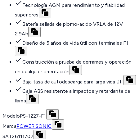
Tecnología AGM para rendimiento y fiabilidad
superiores
Batería sellada de plomo-ácido VRLA de 12V
2.9Ah
Diseño de 5 años de vida útil con terminales F1
Construcción a prueba de derrames y operación
en cualquier orientación
Baja tasa de autodescarga para larga vida útil
Caja ABS resistente a impactos y retardante de
llama
Modelo
PS-1227-F1
Marca
POWER SONIC
SAT
26111707