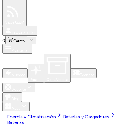
Especiales
Newsfeed
0
Iniciar Sesión
0
Carrito
Productos
Nuevos
Eventos
Para Ti
Caja Abierta
Soporte
Blog
Apps
Energía y Climatización
Baterías y Cargadores
Baterías