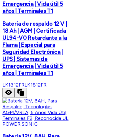
Emergencia | Vida útil 5
años | Terminales T1
Batería de respaldo 12 V |
18 Ah | AGM | Certificada
UL94-V0 Retardante a la
Flama | Especial para
Seguridad Electrónica |
UPS | Sistemas de
Emergencia | Vida útil 5
años | Terminales T1
LK1812FR
LK1812FR
POWER SONIC
Batería 12V, 8AH, Para