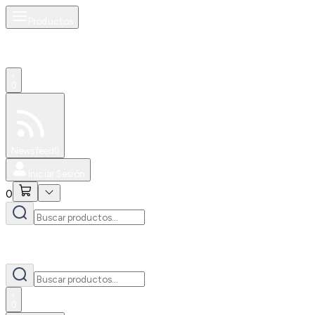
Productos
0
Especiales
Newsfeed
0
Iniciar Sesión
0
0