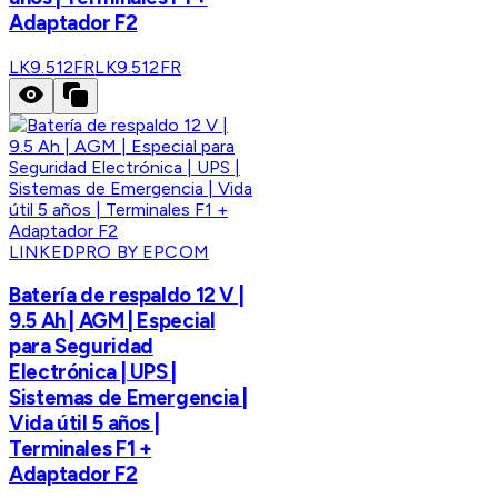
Adaptador F2
LK9.512FR
LK9.512FR
LINKEDPRO BY EPCOM
Batería de respaldo 12 V |
9.5 Ah | AGM | Especial
para Seguridad
Electrónica | UPS |
Sistemas de Emergencia |
Vida útil 5 años |
Terminales F1 +
Adaptador F2