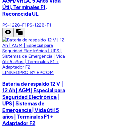
AGM/VRLA, 5 Años Vida
Útil, Terminales F1,
Reconocida UL
PS-1228-F1
PS-1228-F1
LINKEDPRO BY EPCOM
Batería de respaldo 12 V |
12 Ah | AGM | Especial para
Seguridad Electrónica |
UPS | Sistemas de
Emergencia | Vida útil 5
años | Terminales F1 +
Adaptador F2