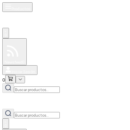
Productos
0
Especiales
Newsfeed
0
Iniciar Sesión
0
0