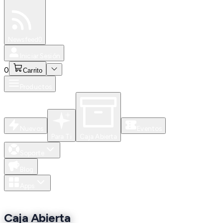
Especiales
Newsfeed
0
Iniciar Sesión
0
Carrito
Productos
Nuevos
Eventos
Para Ti
Caja Abierta
Soporte
Blog
Apps
Caja Abierta