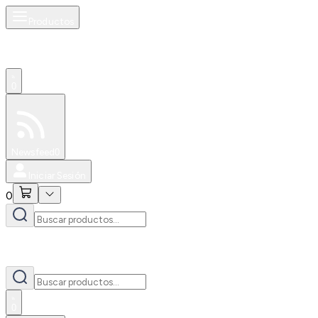
Productos
0
Especiales
Newsfeed
0
Iniciar Sesión
0
0