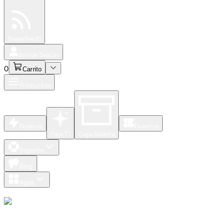
Especiales
Newsfeed
0
Iniciar Sesión
0
Carrito
Productos
Nuevos
Eventos
Para Ti
Caja Abierta
Soporte
Blog
Apps