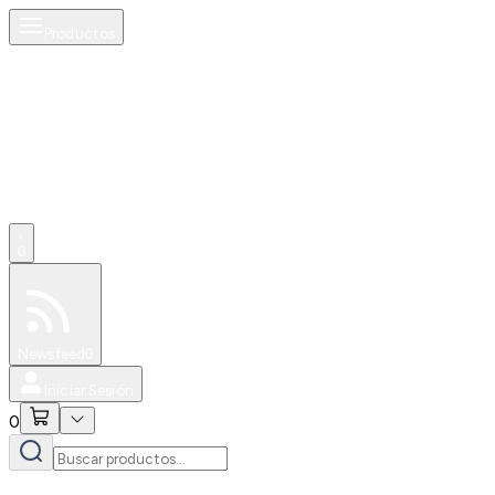
Productos
0
Especiales
Newsfeed
0
Iniciar Sesión
0