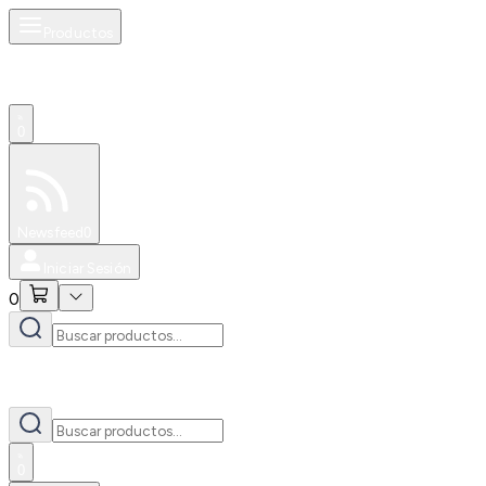
Productos
0
Especiales
Newsfeed
0
Iniciar Sesión
0
0