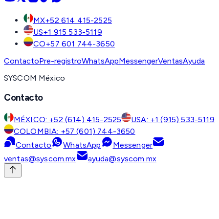
MX
+52 614 415-2525
US
+1 915 533-5119
CO
+57 601 744-3650
Contacto
Pre-registro
WhatsApp
Messenger
Ventas
Ayuda
SYSCOM México
Contacto
MÉXICO: +52 (614) 415-2525
USA: +1 (915) 533-5119
COLOMBIA: +57 (601) 744-3650
Contacto
WhatsApp
Messenger
ventas@syscom.mx
ayuda@syscom.mx