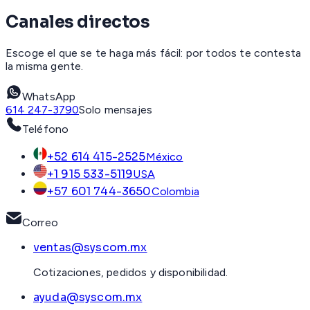
Canales directos
Escoge el que se te haga más fácil: por todos te contesta
la misma gente.
WhatsApp
614 247-3790
Solo mensajes
Teléfono
+52 614 415-2525
México
+1 915 533-5119
USA
+57 601 744-3650
Colombia
Correo
ventas@syscom.mx
Cotizaciones, pedidos y disponibilidad.
ayuda@syscom.mx