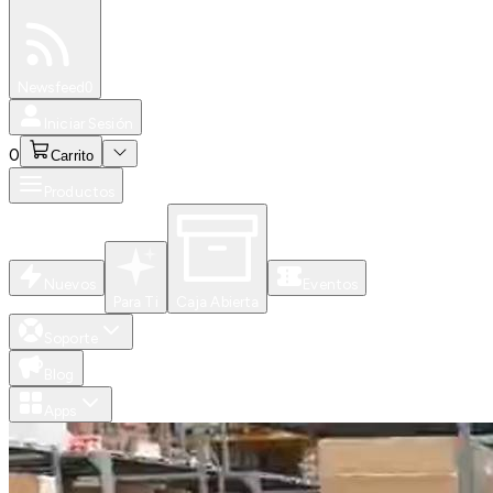
Especiales
Newsfeed
0
Iniciar Sesión
0
Carrito
Productos
Nuevos
Eventos
Para Ti
Caja Abierta
Soporte
Blog
Apps