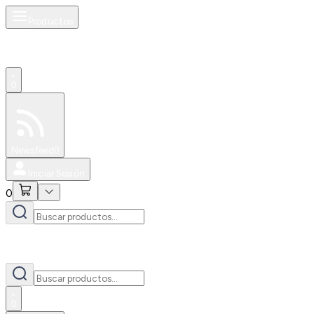
Productos
0
Especiales
Newsfeed
0
Iniciar Sesión
0
0