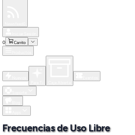
Especiales
Newsfeed
0
Iniciar Sesión
0
Carrito
Productos
Nuevos
Eventos
Para Ti
Caja Abierta
Soporte
Blog
Apps
Frecuencias de Uso Libre