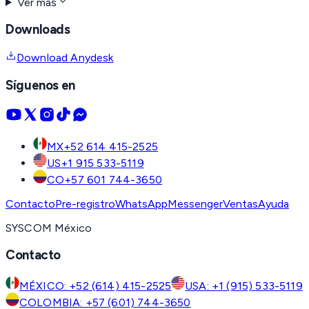
Ver más
Downloads
Download Anydesk
Síguenos en
MX
+52 614 415-2525
US
+1 915 533-5119
CO
+57 601 744-3650
Contacto
Pre-registro
WhatsApp
Messenger
Ventas
Ayuda
SYSCOM México
Contacto
MÉXICO: +52 (614) 415-2525
USA: +1 (915) 533-5119
COLOMBIA: +57 (601) 744-3650