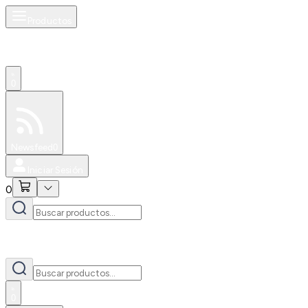
Productos
0
Especiales
Newsfeed
0
Iniciar Sesión
0
0