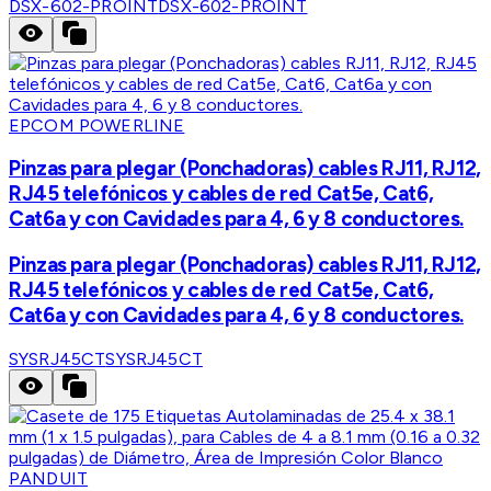
DSX-602-PROINT
DSX-602-PROINT
EPCOM POWERLINE
Pinzas para plegar (Ponchadoras) cables RJ11, RJ12,
RJ45 telefónicos y cables de red Cat5e, Cat6,
Cat6a y con Cavidades para 4, 6 y 8 conductores.
Pinzas para plegar (Ponchadoras) cables RJ11, RJ12,
RJ45 telefónicos y cables de red Cat5e, Cat6,
Cat6a y con Cavidades para 4, 6 y 8 conductores.
SYSRJ45CT
SYSRJ45CT
PANDUIT