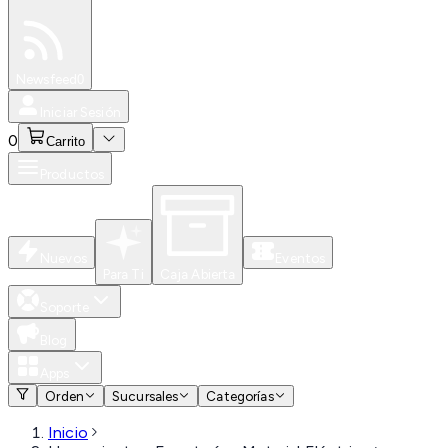
Especiales
Newsfeed
0
Iniciar Sesión
0
Carrito
Productos
Nuevos
Eventos
Para Ti
Caja Abierta
Soporte
Blog
Apps
Orden
Sucursales
Categorías
Inicio