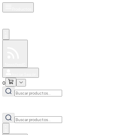
Productos
0
Especiales
Newsfeed
0
Iniciar Sesión
0
0