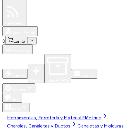
Especiales
Newsfeed
0
Iniciar Sesión
0
Carrito
Productos
Nuevos
Eventos
Para Ti
Caja Abierta
Soporte
Blog
Apps
Herramientas, Ferretería y Material Eléctrico
Charolas, Canaletas y Ductos
Canaletas y Molduras