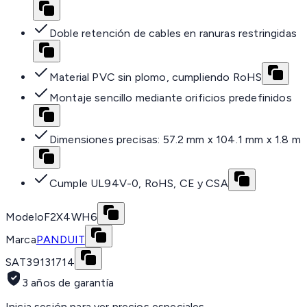
Doble retención de cables en ranuras restringidas
Material PVC sin plomo, cumpliendo RoHS
Montaje sencillo mediante orificios predefinidos
Dimensiones precisas: 57.2 mm x 104.1 mm x 1.8 m
Cumple UL94V-0, RoHS, CE y CSA
Modelo
F2X4WH6
Marca
PANDUIT
SAT
39131714
3 años de garantía
Inicia sesión para ver precios especiales