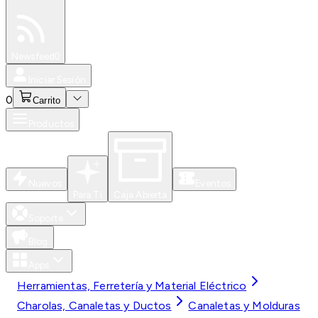
Especiales
Newsfeed
0
Iniciar Sesión
0
Carrito
Productos
Nuevos
Eventos
Para Ti
Caja Abierta
Soporte
Blog
Apps
Herramientas, Ferretería y Material Eléctrico
Charolas, Canaletas y Ductos
Canaletas y Molduras