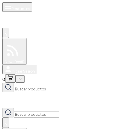
Productos
0
Especiales
Newsfeed
0
Iniciar Sesión
0
0