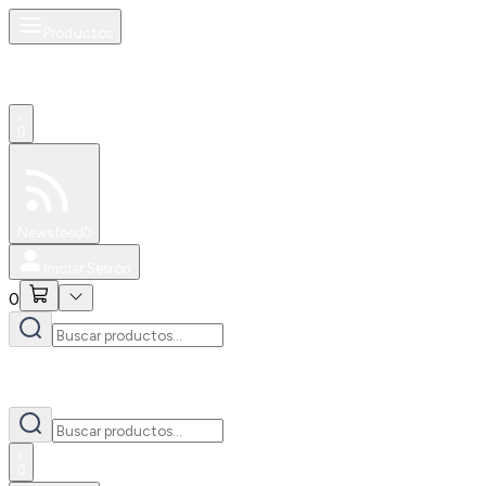
Productos
0
Especiales
Newsfeed
0
Iniciar Sesión
0
0