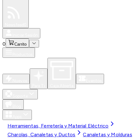
Especiales
Newsfeed
0
Iniciar Sesión
0
Carrito
Productos
Nuevos
Eventos
Para Ti
Caja Abierta
Soporte
Blog
Apps
Herramientas, Ferretería y Material Eléctrico
Charolas, Canaletas y Ductos
Canaletas y Molduras