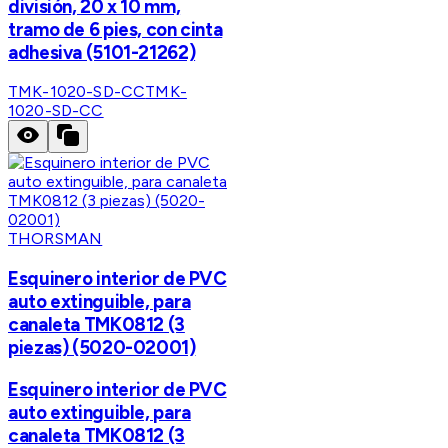
división, 20 x 10 mm,
tramo de 6 pies, con cinta
adhesiva (5101-21262)
TMK-1020-SD-CC
TMK-
1020-SD-CC
THORSMAN
Esquinero interior de PVC
auto extinguible, para
canaleta TMK0812 (3
piezas) (5020-02001)
Esquinero interior de PVC
auto extinguible, para
canaleta TMK0812 (3