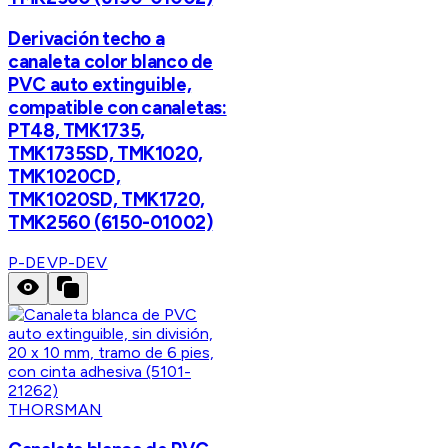
Derivación techo a
canaleta color blanco de
PVC auto extinguible,
compatible con canaletas:
PT48, TMK1735,
TMK1735SD, TMK1020,
TMK1020CD,
TMK1020SD, TMK1720,
TMK2560 (6150-01002)
P-DEV
P-DEV
THORSMAN