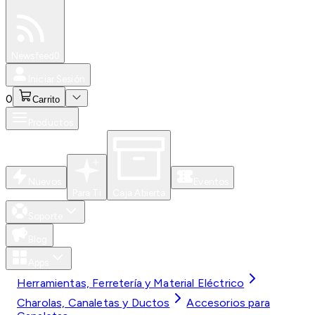
Especiales
Newsfeed
0
Iniciar Sesión
0
Carrito
Productos
Nuevos
Eventos
Para Ti
Caja Abierta
Soporte
Blog
Apps
Herramientas, Ferretería y Material Eléctrico
Charolas, Canaletas y Ductos
Accesorios para