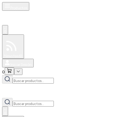
Productos
0
Especiales
Newsfeed
0
Iniciar Sesión
0
0