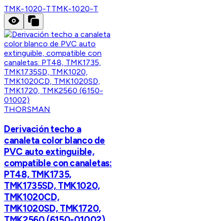
TMK-1020-T
TMK-1020-T
THORSMAN
Derivación techo a
canaleta color blanco de
PVC auto extinguible,
compatible con canaletas:
PT48, TMK1735,
TMK1735SD, TMK1020,
TMK1020CD,
TMK1020SD, TMK1720,
TMK2560 (6150-01002)