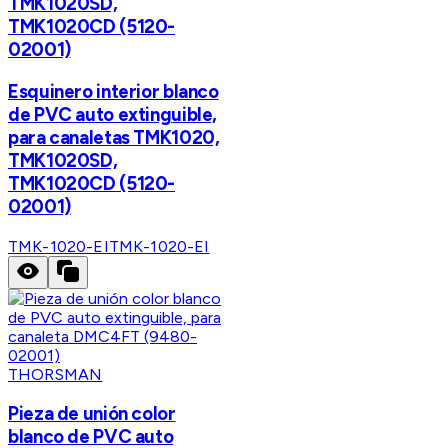
TMK1020SD,
TMK1020CD (5120-
02001)
Esquinero interior blanco
de PVC auto extinguible,
para canaletas TMK1020,
TMK1020SD,
TMK1020CD (5120-
02001)
TMK-1020-EI
TMK-1020-EI
THORSMAN
Pieza de unión color
blanco de PVC auto