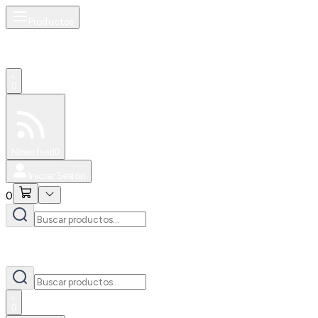
Productos
0
Especiales
Newsfeed
0
Iniciar Sesión
0
0