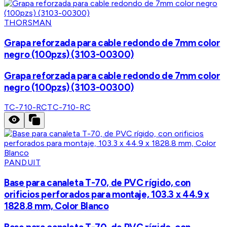
THORSMAN
Grapa reforzada para cable redondo de 7mm color
negro (100pzs) (3103-00300)
Grapa reforzada para cable redondo de 7mm color
negro (100pzs) (3103-00300)
TC-710-RC
TC-710-RC
PANDUIT
Base para canaleta T-70, de PVC rígido, con
orificios perforados para montaje, 103.3 x 44.9 x
1828.8 mm, Color Blanco