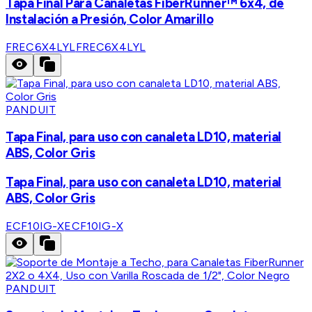
Tapa Final Para Canaletas FiberRunner™ 6x4, de
Instalación a Presión, Color Amarillo
FREC6X4LYL
FREC6X4LYL
PANDUIT
Tapa Final, para uso con canaleta LD10, material
ABS, Color Gris
Tapa Final, para uso con canaleta LD10, material
ABS, Color Gris
ECF10IG-X
ECF10IG-X
PANDUIT