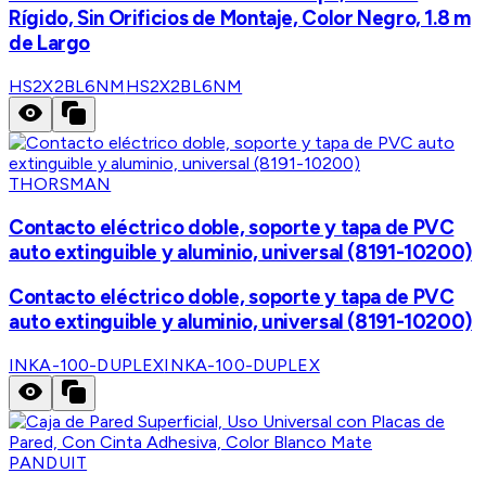
Rígido, Sin Orificios de Montaje, Color Negro, 1.8 m
de Largo
HS2X2BL6NM
HS2X2BL6NM
THORSMAN
Contacto eléctrico doble, soporte y tapa de PVC
auto extinguible y aluminio, universal (8191-10200)
Contacto eléctrico doble, soporte y tapa de PVC
auto extinguible y aluminio, universal (8191-10200)
INKA-100-DUPLEX
INKA-100-DUPLEX
PANDUIT