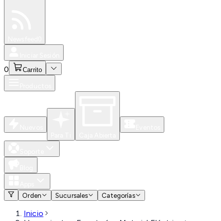
Especiales
Newsfeed
0
Iniciar Sesión
0
Carrito
Productos
Nuevos
Eventos
Para Ti
Caja Abierta
Soporte
Blog
Apps
Orden
Sucursales
Categorías
Inicio