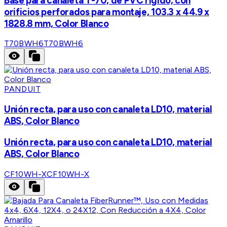
Base para canaleta T-70, de PVC rígido, con
orificios perforados para montaje, 103.3 x 44.9 x
1828.8 mm, Color Blanco
T70BWH6
T70BWH6
PANDUIT
Unión recta, para uso con canaleta LD10, material
ABS, Color Blanco
Unión recta, para uso con canaleta LD10, material
ABS, Color Blanco
CF10WH-X
CF10WH-X