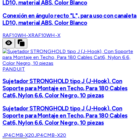
LD10, material ABS, Color Blanco
Conexión en ángulo recto "L", para uso con canaleta
LD10, material ABS, Color Blanco
RAF10WH-X
RAF10WH-X
PANDUIT
Sujetador STRONGHOLD tipo J (J-Hook), Con
Soporte para Montaje en Techo, Para 180 Cables
Cat6, Nylon 6.6, Color Negro, 10 piezas
Sujetador STRONGHOLD tipo J (J-Hook), Con
Soporte para Montaje en Techo, Para 180 Cables
Cat6, Nylon 6.6, Color Negro, 10 piezas
JP4CMB-X20
JP4CMB-X20