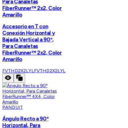
Para Canaletas
FiberRunner™ 2x2, Color
Amarillo
Accesorio en T con
Conexión Horizontal y
Bajada Vertical a 90º,
Para Canaletas
FiberRunner™ 2x2, Color
Amarillo
FVTHD2X2LYL
FVTHD2X2LYL
PANDUIT
Ángulo Recto a 90º
Horizontal, Para