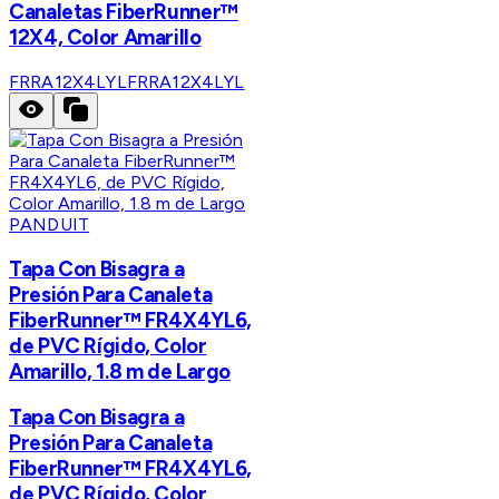
Canaletas FiberRunner™
12X4, Color Amarillo
FRRA12X4LYL
FRRA12X4LYL
PANDUIT
Tapa Con Bisagra a
Presión Para Canaleta
FiberRunner™ FR4X4YL6,
de PVC Rígido, Color
Amarillo, 1.8 m de Largo
Tapa Con Bisagra a
Presión Para Canaleta
FiberRunner™ FR4X4YL6,
de PVC Rígido, Color