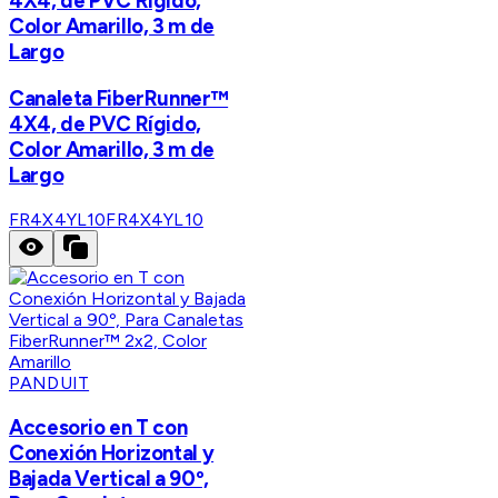
4X4, de PVC Rígido,
Color Amarillo, 3 m de
Largo
Canaleta FiberRunner™
4X4, de PVC Rígido,
Color Amarillo, 3 m de
Largo
FR4X4YL10
FR4X4YL10
PANDUIT
Accesorio en T con
Conexión Horizontal y
Bajada Vertical a 90º,