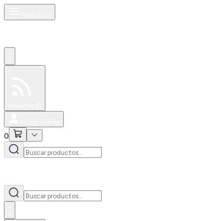
Productos
0
Especiales
Newsfeed
0
Iniciar Sesión
0
0