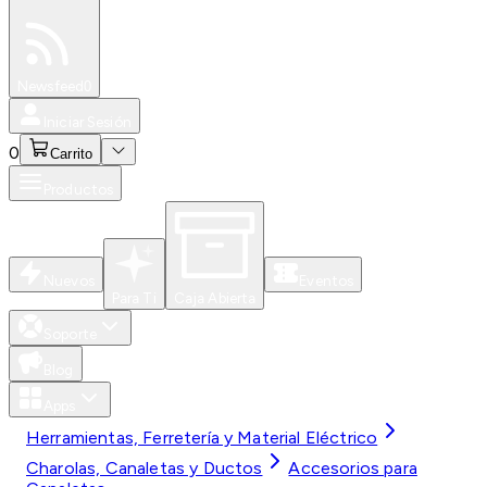
Especiales
Newsfeed
0
Iniciar Sesión
0
Carrito
Productos
Nuevos
Eventos
Para Ti
Caja Abierta
Soporte
Blog
Apps
Herramientas, Ferretería y Material Eléctrico
Charolas, Canaletas y Ductos
Accesorios para