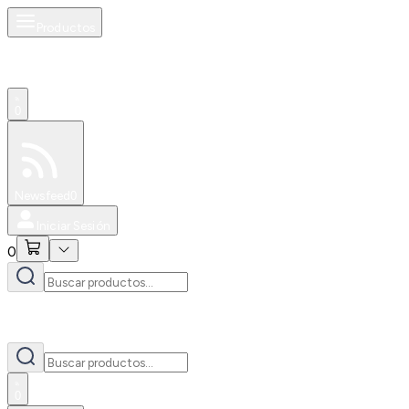
Productos
0
Especiales
Newsfeed
0
Iniciar Sesión
0
0