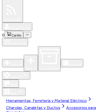
Especiales
Newsfeed
0
Iniciar Sesión
0
Carrito
Productos
Nuevos
Eventos
Para Ti
Caja Abierta
Soporte
Blog
Apps
Herramientas, Ferretería y Material Eléctrico
Charolas, Canaletas y Ductos
Accesorios para