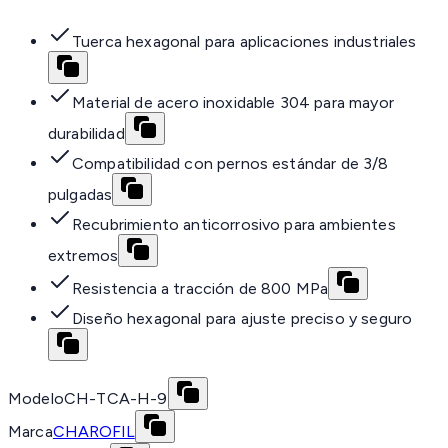
Tuerca hexagonal para aplicaciones industriales
Material de acero inoxidable 304 para mayor
durabilidad
Compatibilidad con pernos estándar de 3/8
pulgadas
Recubrimiento anticorrosivo para ambientes
extremos
Resistencia a tracción de 800 MPa
Diseño hexagonal para ajuste preciso y seguro
Modelo
CH-TCA-H-9
Marca
CHAROFIL