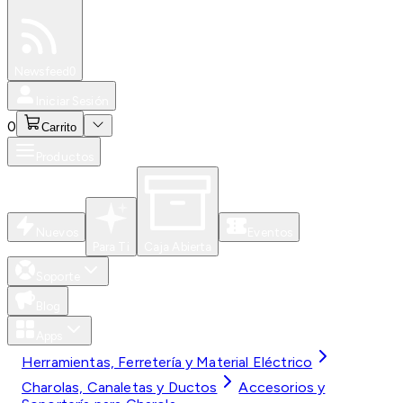
Especiales
Newsfeed
0
Iniciar Sesión
0
Carrito
Productos
Nuevos
Eventos
Para Ti
Caja Abierta
Soporte
Blog
Apps
Herramientas, Ferretería y Material Eléctrico
Charolas, Canaletas y Ductos
Accesorios y