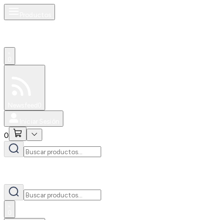
Productos
0
Especiales
Newsfeed
0
Iniciar Sesión
0
0