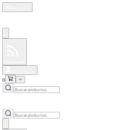
Productos
0
Especiales
Newsfeed
0
Iniciar Sesión
0
0