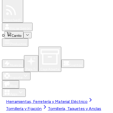
Especiales
Newsfeed
0
Iniciar Sesión
0
Carrito
Productos
Nuevos
Eventos
Para Ti
Caja Abierta
Soporte
Blog
Apps
Herramientas, Ferretería y Material Eléctrico
Tornillería y Fijación
Tornillería, Taquetes y Anclas