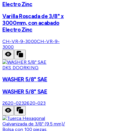
Electro Zinc
Varilla Roscada de 3/8" x
3000mm, con acabado
Electro Zinc
CH-VR-9-3000
CH-VR-9-
3000
DKS DOORKING
WASHER 5/8" SAE
WASHER 5/8" SAE
2620-023
2620-023