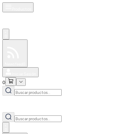
Productos
0
Especiales
Newsfeed
0
Iniciar Sesión
0
0