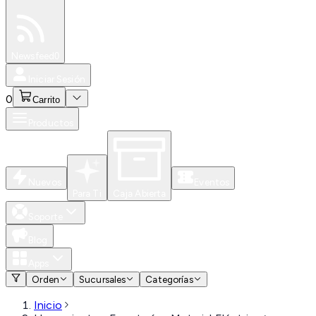
Especiales
Newsfeed
0
Iniciar Sesión
0
Carrito
Productos
Nuevos
Eventos
Para Ti
Caja Abierta
Soporte
Blog
Apps
Orden
Sucursales
Categorías
Inicio