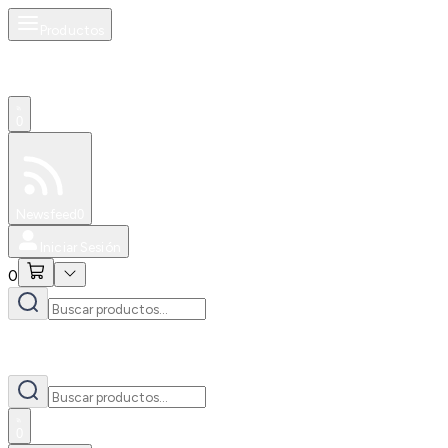
Productos
0
Especiales
Newsfeed
0
Iniciar Sesión
0
0