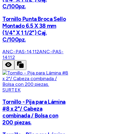
C/100pz.
Tornillo Punta Broca Sello
Montado 6.5 X 38 mm
(1/4" X 1 1/2") Caj.
C/100pz.
ANC-PAS-14112
ANC-PAS-
14112
SURTEK
Tornillo - Pija para Lámina
#8 x 2"/ Cabeza
combinada / Bolsa con
200 piezas.