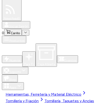
Especiales
Newsfeed
0
Iniciar Sesión
0
Carrito
Productos
Nuevos
Eventos
Para Ti
Caja Abierta
Soporte
Blog
Apps
Herramientas, Ferretería y Material Eléctrico
Tornillería y Fijación
Tornillería, Taquetes y Anclas