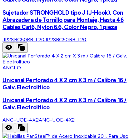
Sujetador STRONGHOLD tipo J (J-Hook), Con
Abrazadera de Tornillo para Montaje, Hasta 46
Cables Cat6, Nylon 6.6, Color Negro, 1 pieza
JP2SBC50RB-L20
JP2SBC50RB-L20
ANCLO
Unicanal Perforado 4 X 2 cm X 3 m / Calibre 16 /
Galv. Electrolítico
Unicanal Perforado 4 X 2 cm X 3 m / Calibre 16 /
Galv. Electrolítico
ANC-UOE-4X2
ANC-UOE-4X2