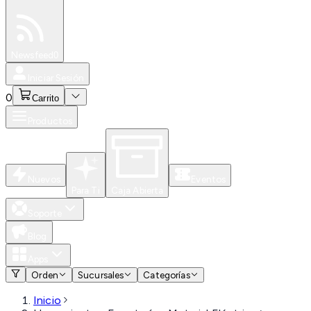
Especiales
Newsfeed
0
Iniciar Sesión
0
Carrito
Productos
Nuevos
Eventos
Para Ti
Caja Abierta
Soporte
Blog
Apps
Orden
Sucursales
Categorías
Inicio