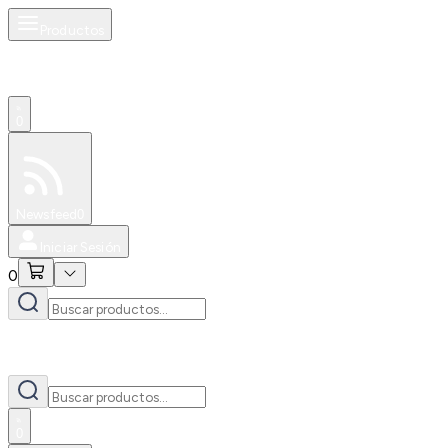
Productos
0
Especiales
Newsfeed
0
Iniciar Sesión
0
0