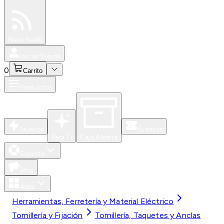
Especiales
Newsfeed
0
Iniciar Sesión
0
Carrito
Productos
Nuevos
Eventos
Para Ti
Caja Abierta
Soporte
Blog
Apps
Herramientas, Ferretería y Material Eléctrico
Tornillería y Fijación
Tornillería, Taquetes y Anclas