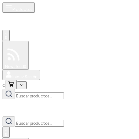
Productos
0
Especiales
Newsfeed
0
Iniciar Sesión
0
0