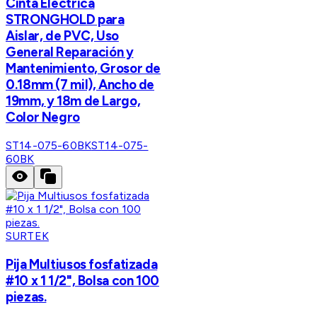
Cinta Eléctrica
STRONGHOLD para
Aislar, de PVC, Uso
General Reparación y
Mantenimiento, Grosor de
0.18mm (7 mil), Ancho de
19mm, y 18m de Largo,
Color Negro
ST14-075-60BK
ST14-075-
60BK
SURTEK
Pija Multiusos fosfatizada
#10 x 1 1/2", Bolsa con 100
piezas.