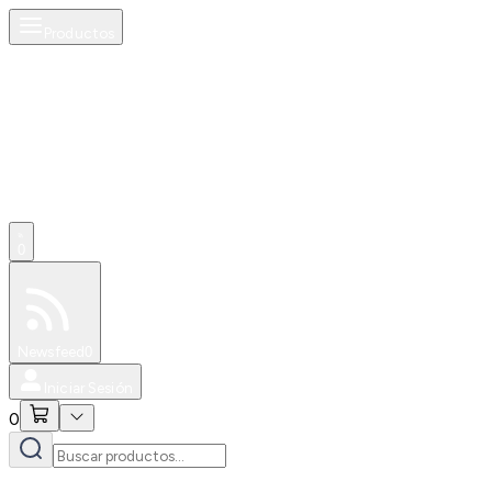
Productos
0
Especiales
Newsfeed
0
Iniciar Sesión
0