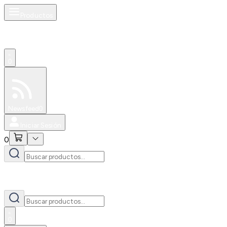
Productos
0
Especiales
Newsfeed
0
Iniciar Sesión
0
0