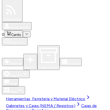
Especiales
Newsfeed
0
Iniciar Sesión
0
Carrito
Productos
Nuevos
Eventos
Para Ti
Caja Abierta
Soporte
Blog
Apps
Herramientas, Ferretería y Material Eléctrico
Gabinetes y Cajas (NEMA / Registros)
Cajas de