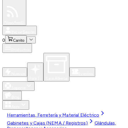
Especiales
Newsfeed
0
Iniciar Sesión
0
Carrito
Productos
Nuevos
Eventos
Para Ti
Caja Abierta
Soporte
Blog
Apps
Herramientas, Ferretería y Material Eléctrico
Gabinetes y Cajas (NEMA / Registros)
Glándulas,