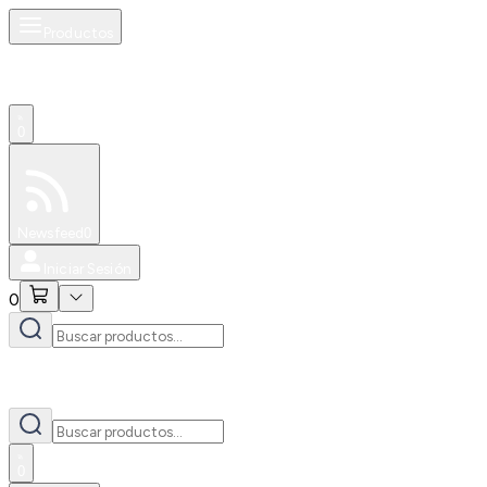
Productos
0
Especiales
Newsfeed
0
Iniciar Sesión
0
0