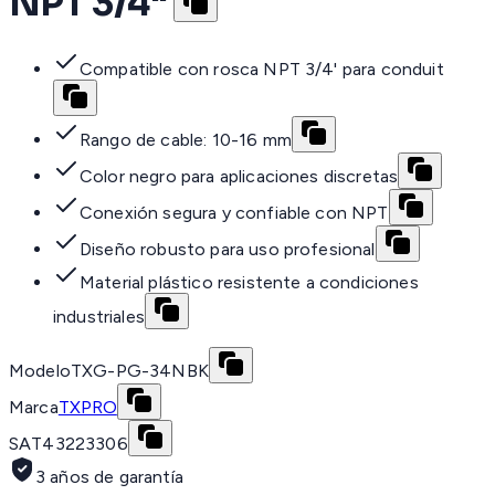
NPT 3/4"
Compatible con rosca NPT 3/4' para conduit
Rango de cable: 10-16 mm
Color negro para aplicaciones discretas
Conexión segura y confiable con NPT
Diseño robusto para uso profesional
Material plástico resistente a condiciones
industriales
Modelo
TXG-PG-34NBK
Marca
TXPRO
SAT
43223306
3 años de garantía