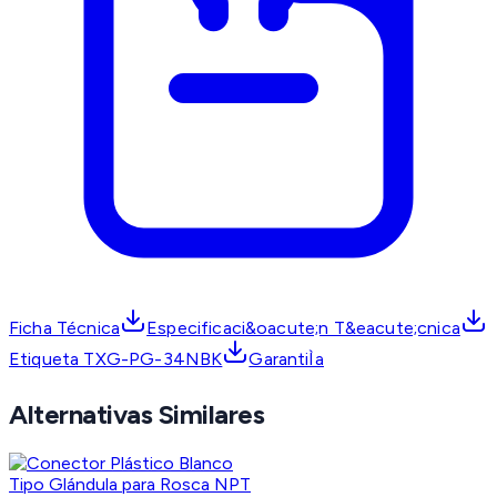
Ficha Técnica
Especificaci&oacute;n T&eacute;cnica
Etiqueta TXG-PG-34NBK
GarantiÌa
Alternativas Similares