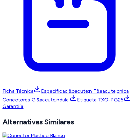
Ficha Técnica
Especificaci&oacute;n T&eacute;cnica
Conectores Gl&aacute;ndula.
Etiqueta TXG-PG25
GarantiÌa
Alternativas Similares