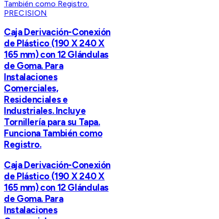
PRECISION
Caja Derivación-Conexión
de Plástico (190 X 240 X
165 mm) con 12 Glándulas
de Goma. Para
Instalaciones
Comerciales,
Residenciales e
Industriales. Incluye
Tornillería para su Tapa.
Funciona También como
Registro.
Caja Derivación-Conexión
de Plástico (190 X 240 X
165 mm) con 12 Glándulas
de Goma. Para
Instalaciones