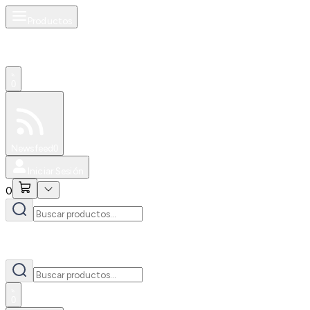
Productos
0
Especiales
Newsfeed
0
Iniciar Sesión
0
0