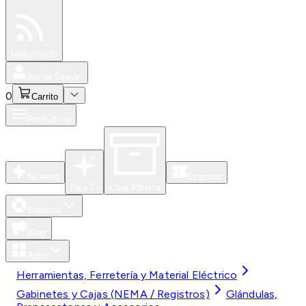
Especiales
Newsfeed
0
Iniciar Sesión
0
Carrito
Productos
Nuevos
Eventos
Para Ti
Caja Abierta
Soporte
Blog
Apps
Herramientas, Ferretería y Material Eléctrico
Gabinetes y Cajas (NEMA / Registros)
Glándulas,