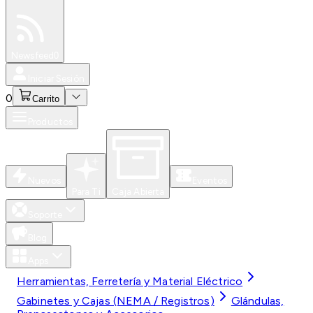
Especiales
Newsfeed
0
Iniciar Sesión
0
Carrito
Productos
Nuevos
Eventos
Para Ti
Caja Abierta
Soporte
Blog
Apps
Herramientas, Ferretería y Material Eléctrico
Gabinetes y Cajas (NEMA / Registros)
Glándulas,