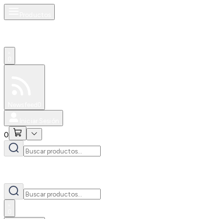
Productos
0
Especiales
Newsfeed
0
Iniciar Sesión
0
0