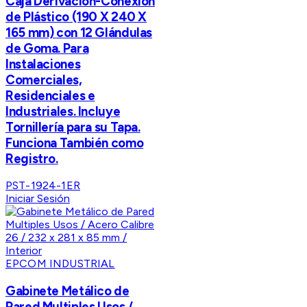
Caja Derivación-Conexión
de Plástico (190 X 240 X
165 mm) con 12 Glándulas
de Goma. Para
Instalaciones
Comerciales,
Residenciales e
Industriales. Incluye
Tornillería para su Tapa.
Funciona También como
Registro.
PST-1924-1ER
Iniciar Sesión
EPCOM INDUSTRIAL
Gabinete Metálico de
Pared Multiples Usos /