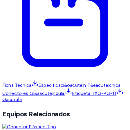
Ficha Técnica
Especificaci&oacute;n T&eacute;cnica
Conectores Gl&aacute;ndula.
Etiqueta TXG-PG-11
GarantiÌa
Equipos Relacionados