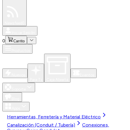
Especiales
Newsfeed
0
Iniciar Sesión
0
Carrito
Productos
Nuevos
Eventos
Para Ti
Caja Abierta
Soporte
Blog
Apps
Herramientas, Ferretería y Material Eléctrico
Canalización (Conduit / Tubería)
Conexiones,