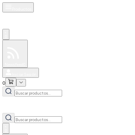
Productos
0
Especiales
Newsfeed
0
Iniciar Sesión
0
0