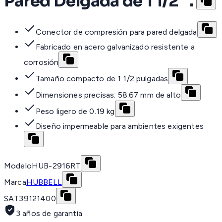
Pared Delgada de 1 1/2" .
Conector de compresión para pared delgada
Fabricado en acero galvanizado resistente a
corrosión
Tamaño compacto de 1 1/2 pulgadas
Dimensiones precisas: 58.67 mm de alto
Peso ligero de 0.19 kg
Diseño impermeable para ambientes exigentes
Modelo
HUB-2916RT
Marca
HUBBELL
SAT
39121400
3 años de garantía