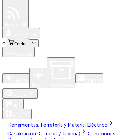
Especiales
Newsfeed
0
Iniciar Sesión
0
Carrito
Productos
Nuevos
Eventos
Para Ti
Caja Abierta
Soporte
Blog
Apps
Herramientas, Ferretería y Material Eléctrico
Canalización (Conduit / Tubería)
Conexiones,