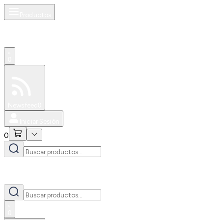
Productos
0
Especiales
Newsfeed
0
Iniciar Sesión
0
0