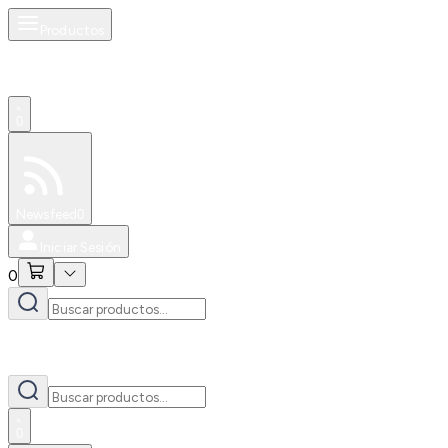
Productos
0
Especiales
Newsfeed
0
Iniciar Sesión
0
0