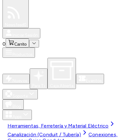
Especiales
Newsfeed
0
Iniciar Sesión
0
Carrito
Productos
Nuevos
Eventos
Para Ti
Caja Abierta
Soporte
Blog
Apps
Herramientas, Ferretería y Material Eléctrico
Canalización (Conduit / Tubería)
Conexiones,