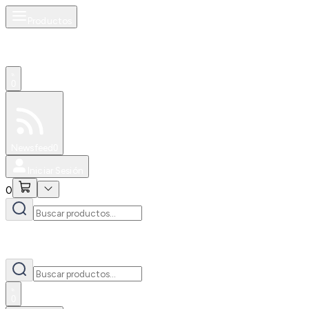
Productos
0
Especiales
Newsfeed
0
Iniciar Sesión
0
0