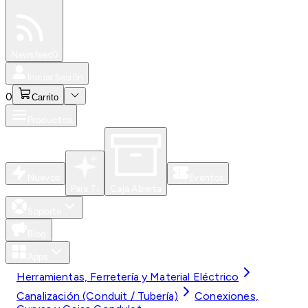
Especiales
Newsfeed
0
Iniciar Sesión
0
Carrito
Productos
Nuevos
Eventos
Para Ti
Caja Abierta
Soporte
Blog
Apps
Herramientas, Ferretería y Material Eléctrico
Canalización (Conduit / Tubería)
Conexiones,