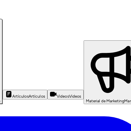
Artículos
Artículos
Videos
Videos
s
Material de Marketing
Mar