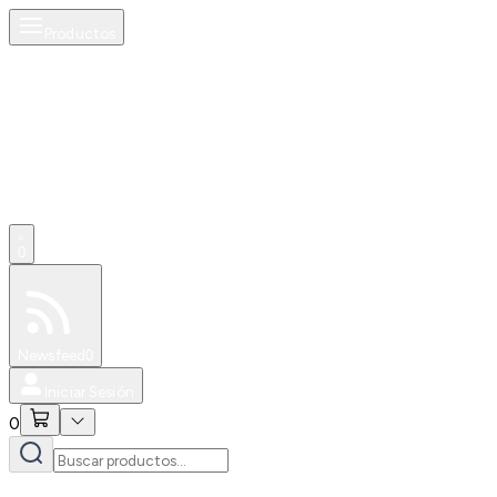
Productos
0
Especiales
Newsfeed
0
Iniciar Sesión
0