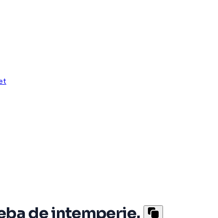
et
eba de intemperie.