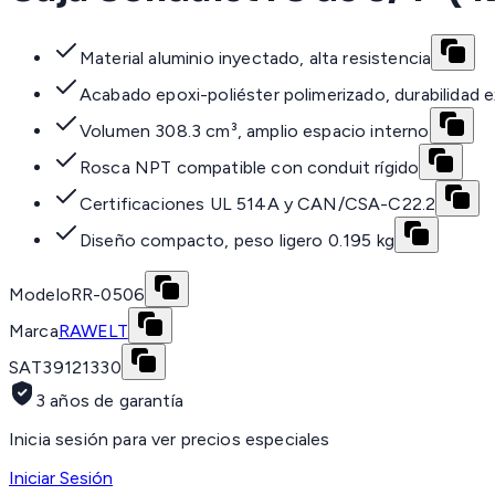
Material aluminio inyectado, alta resistencia
Acabado epoxi-poliéster polimerizado, durabilidad 
Volumen 308.3 cm³, amplio espacio interno
Rosca NPT compatible con conduit rígido
Certificaciones UL 514A y CAN/CSA-C22.2
Diseño compacto, peso ligero 0.195 kg
Modelo
RR-0506
Marca
RAWELT
SAT
39121330
3 años de garantía
Inicia sesión para ver precios especiales
Iniciar Sesión