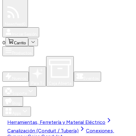
Especiales
Newsfeed
0
Iniciar Sesión
0
Carrito
Productos
Nuevos
Eventos
Para Ti
Caja Abierta
Soporte
Blog
Apps
Herramientas, Ferretería y Material Eléctrico
Canalización (Conduit / Tubería)
Conexiones,