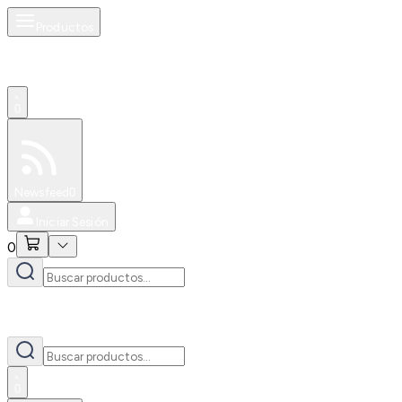
Productos
0
Especiales
Newsfeed
0
Iniciar Sesión
0
0