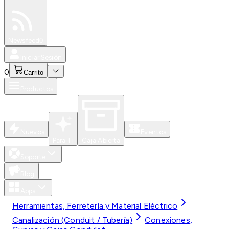
Especiales
Newsfeed
0
Iniciar Sesión
0
Carrito
Productos
Nuevos
Eventos
Para Ti
Caja Abierta
Soporte
Blog
Apps
Herramientas, Ferretería y Material Eléctrico
Canalización (Conduit / Tubería)
Conexiones,