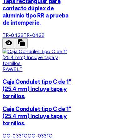
Tapa rectangular para
contacto dúplex de
aluminio tipo RR a prueba
de intemperie.
TR-0422
TR-0422
RAWELT
Caja Condulet tipo C de 1"
(25.4 mm) Incluye tapa y
tornillos.
Caja Condulet tipo C de 1"
(25.4 mm) Incluye tapa y
tornillos.
OC-0331C
OC-0331C