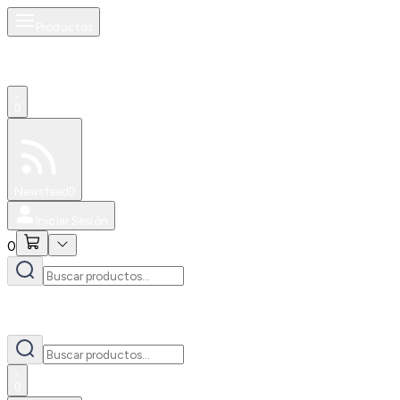
Productos
0
Especiales
Newsfeed
0
Iniciar Sesión
0
0