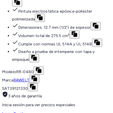
Pintura electrostática epóxica-políester
polimerizada
Dimensiones: 12.7 mm (1/2') de espesor
Volumen total de 275.5 cm³
Cumple con normas UL 514A y UL 514B
Diseño a prueba de intemperie con tapa y
empaque
Modelo
RR-0480
Marca
RAWELT
SAT
39121330
3 años de garantía
Inicia sesión para ver precios especiales