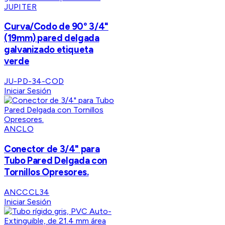
JUPITER
Curva/Codo de 90° 3/4"
(19mm) pared delgada
galvanizado etiqueta
verde
JU-PD-34-COD
Iniciar Sesión
ANCLO
Conector de 3/4" para
Tubo Pared Delgada con
Tornillos Opresores.
ANCCCL34
Iniciar Sesión