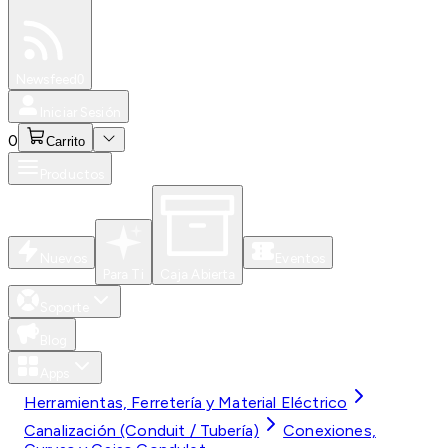
Especiales
Newsfeed
0
Iniciar Sesión
0
Carrito
Productos
Nuevos
Eventos
Para Ti
Caja Abierta
Soporte
Blog
Apps
Herramientas, Ferretería y Material Eléctrico
Canalización (Conduit / Tubería)
Conexiones,