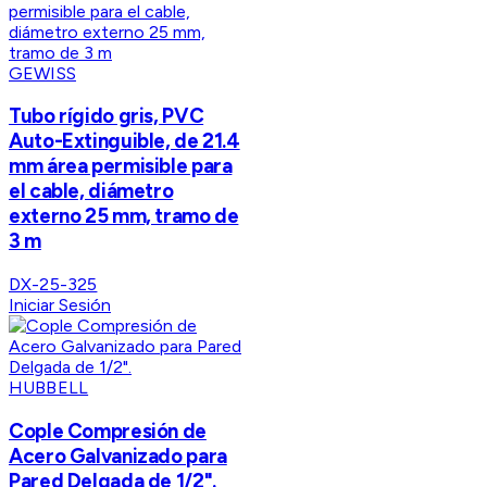
GEWISS
Tubo rígido gris, PVC
Auto-Extinguible, de 21.4
mm área permisible para
el cable, diámetro
externo 25 mm, tramo de
3 m
DX-25-325
Iniciar Sesión
HUBBELL
Cople Compresión de
Acero Galvanizado para
Pared Delgada de 1/2".