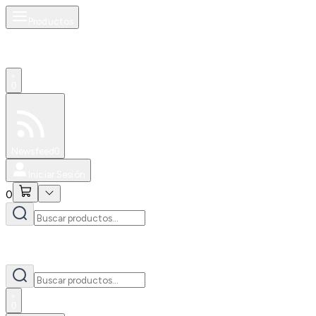
Productos
0
Especiales
Newsfeed
0
Iniciar Sesión
0
0