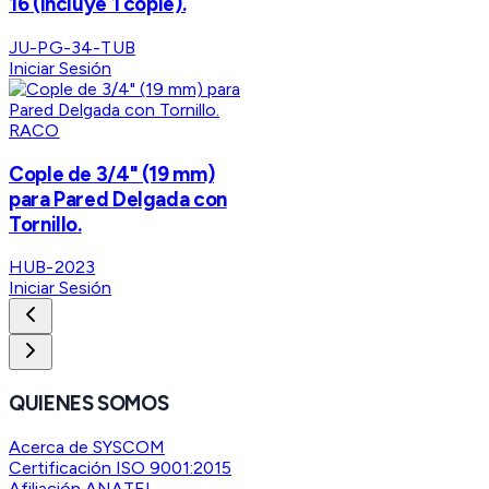
16 (Incluye 1 cople).
JU-PG-34-TUB
Iniciar Sesión
RACO
Cople de 3/4" (19 mm)
para Pared Delgada con
Tornillo.
HUB-2023
Iniciar Sesión
QUIENES SOMOS
Acerca de SYSCOM
Certificación ISO 9001:2015
Afiliación ANATEL