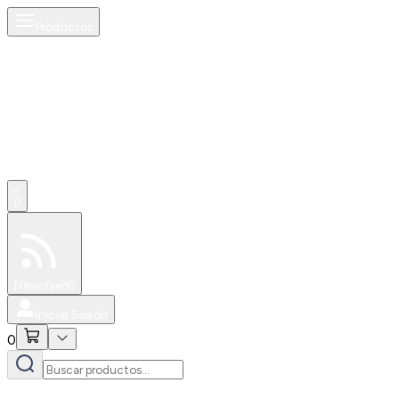
Productos
0
Especiales
Newsfeed
0
Iniciar Sesión
0