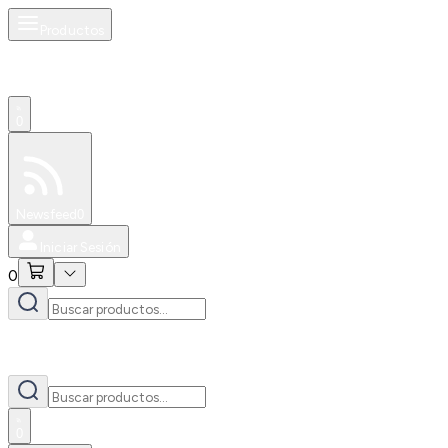
Productos
0
Especiales
Newsfeed
0
Iniciar Sesión
0
0