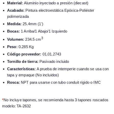
Material:
Aluminio inyectado a presión (diecast)
Acabado:
Pintura electroestática Epóxica-Poliéster
polimerizada
Medida:
25.4mm (1')
Bocas:
1 Arriba/1 Abajo/1 Izquierdo
3
Volumen:
234.5 cm
Peso:
0.285 Kg
Código proveedor:
01.01.2743
Tornillo de tierra:
Pasivado incluido
Características:
A prueba de intemperie cuando se usa con
tapa y empaque (No incluidos)
Rosca:
NPT para usarse con tubo conduit rígido o IMC
*
No incluye tapones, se recomienda hasta 3 tapones roscados
modelo: TA-2632