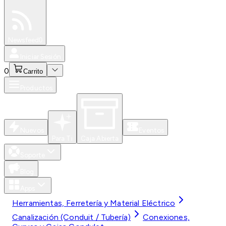
Especiales
Newsfeed
0
Iniciar Sesión
0
Carrito
Productos
Nuevos
Eventos
Para Ti
Caja Abierta
Soporte
Blog
Apps
Herramientas, Ferretería y Material Eléctrico
Canalización (Conduit / Tubería)
Conexiones,